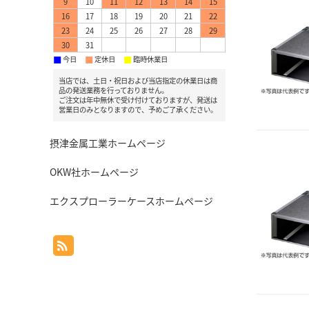
9
10
11
12
13
14
15
16
17
18
19
20
21
22
23
24
25
26
27
28
29
30
31
今日
定休日
臨時休業日
■
■
■
当店では、土日・祝日および当店指定の休業日は商
品の発送業務を行っておりません。
ご注文は年中無休で受け付けておりますが、発送は
営業日のみとなりますので、予めご了承ください。
摂津金属工業ホームページ
OKW社ホームページ
エクスプローラーケースホームページ