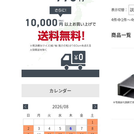
表示切替：
4件中1件～
商品一覧
2026/08
日
月
火
水
木
金
土
1
2
3
4
5
6
7
8