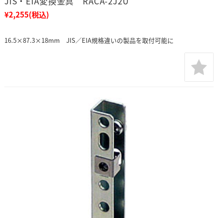
JIS・EIA変換金具 RACA-2J2U
¥2,255
(税込)
16.5×87.3×18mm JIS／EIA規格違いの製品を取付可能に