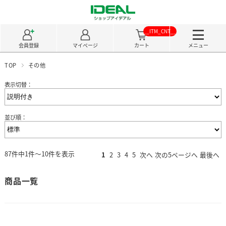
__ITM_CNT__
会員登録
マイページ
カート
メニュー
TOP
その他
表示切替：
並び順：
87件中1件～10件を表示
1
2
3
4
5
次へ
次の5ページへ
最後へ
商品一覧