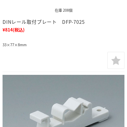
在庫 208個
DINレール取付プレート DFP-7025
¥814
(税込)
33×77×8mm