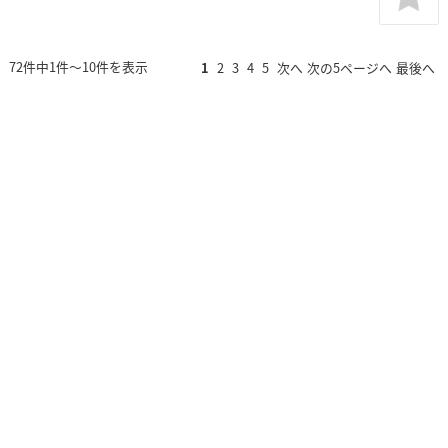
72件中1件～10件を表示
1
2
3
4
5
次へ
次の5ページへ
最後へ