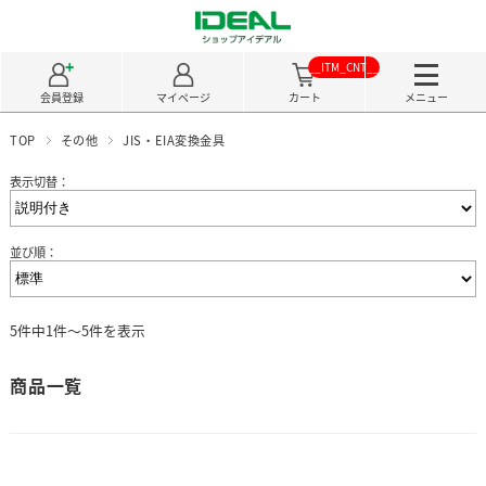
__ITM_CNT__
会員登録
マイページ
カート
メニュー
TOP
その他
JIS・EIA変換金具
表示切替：
並び順：
5件中1件～5件を表示
商品一覧