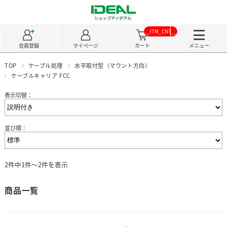
__ITM_CNT__
会員登録
マイページ
カート
メニュー
TOP
ケーブル処理
水平取付型（マウント方向）
ケーブルキャリア FCC
表示切替：
並び順：
2件中1件～2件を表示
商品一覧