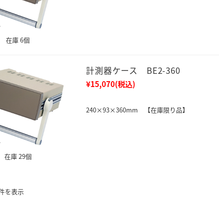
在庫 6個
計測器ケース BE2-360
¥15,070
(税込)
240×93×360mm 【在庫限り品】
在庫 29個
2件を表示