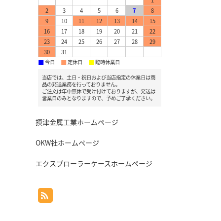
1
2
3
4
5
6
7
8
9
10
11
12
13
14
15
16
17
18
19
20
21
22
23
24
25
26
27
28
29
30
31
今日
定休日
臨時休業日
■
■
■
当店では、土日・祝日および当店指定の休業日は商
品の発送業務を行っておりません。
ご注文は年中無休で受け付けておりますが、発送は
営業日のみとなりますので、予めご了承ください。
摂津金属工業ホームページ
OKW社ホームページ
エクスプローラーケースホームページ