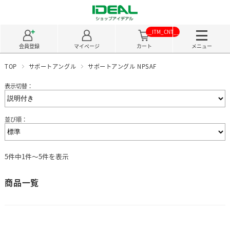
__ITM_CNT__
会員登録
マイページ
カート
メニュー
TOP
サポートアングル
サポートアングル NPSAF
表示切替：
並び順：
5件中1件～5件を表示
商品一覧