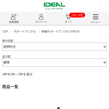
__ITM_CNT__
会員登録
マイページ
カート
メニュー
TOP
サポートアングル
伸縮サポートアングル NPSAT
表示切替：
並び順：
3件中1件～3件を表示
商品一覧