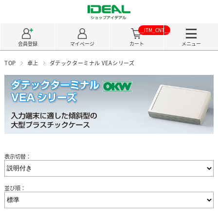
__ITM_CNT__
会員登録
マイページ
カート
メニュー
TOP
卓上
ダテックターミナル VEAシリーズ
表示切替：
並び順：