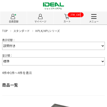
__ITM_CNT__
会員登録
マイページ
カート
メニュー
TOP
スタンダード
HPLK/HPLシリーズ
表示切替：
並び順：
4件中1件～4件を表示
商品一覧