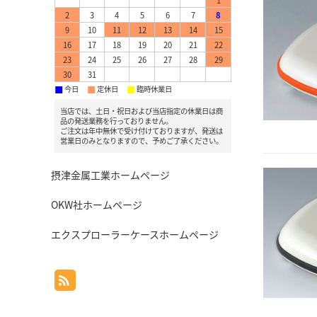
1
2
3
4
5
6
7
8
9
10
11
12
13
14
15
16
17
18
19
20
21
22
23
24
25
26
27
28
29
30
31
今日
定休日
臨時休業日
■
■
■
当店では、土日・祝日および当店指定の休業日は商
品の発送業務を行っておりません。
ご注文は年中無休で受け付けておりますが、発送は
営業日のみとなりますので、予めご了承ください。
摂津金属工業ホームページ
OKW社ホームページ
エクスプローラーケースホームページ