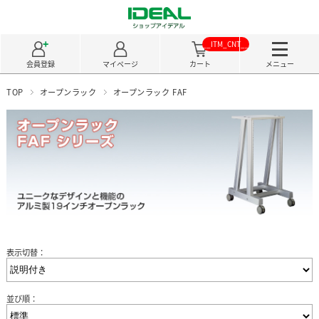
__ITM_CNT__
会員登録
マイページ
カート
メニュー
TOP
オープンラック
オープンラック FAF
表示切替：
並び順：