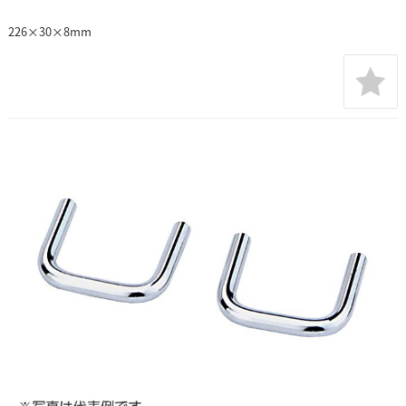
226×30×8mm