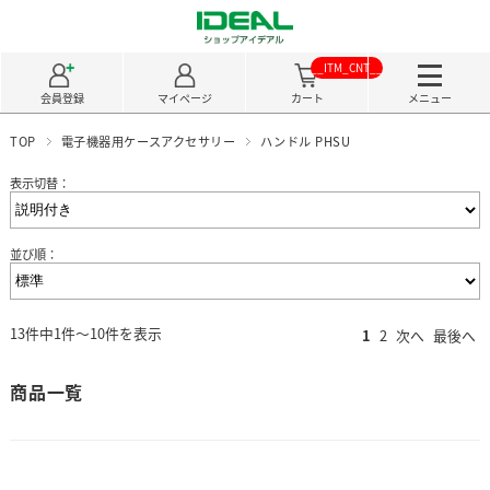
__ITM_CNT__
会員登録
マイページ
カート
メニュー
TOP
電子機器用ケースアクセサリー
ハンドル PHSU
表示切替：
並び順：
13件中1件～10件を表示
1
2
次へ
最後へ
商品一覧