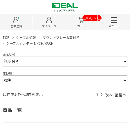
__ITM_CNT__
会員登録
マイページ
カート
メニュー
TOP
ケーブル処理
マウントフレーム取付型
ケーブルホルダー NPCH/RACH
表示切替：
並び順：
13件中1件～10件を表示
1
2
次へ
最後へ
商品一覧