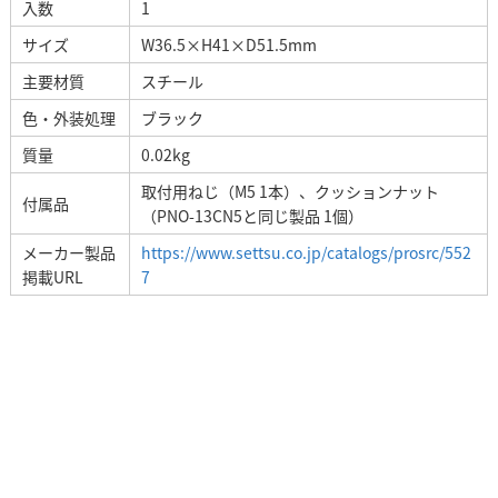
入数
1
サイズ
W36.5×H41×D51.5mm
主要材質
スチール
色・外装処理
ブラック
質量
0.02kg
取付用ねじ（M5 1本）、クッションナット
付属品
（PNO-13CN5と同じ製品 1個）
メーカー製品
https://www.settsu.co.jp/catalogs/prosrc/552
掲載URL
7