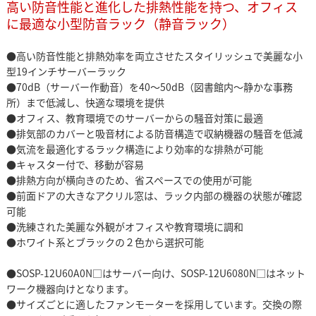
高い防音性能と進化した排熱性能を持つ、オフィス
に最適な小型防音ラック（静音ラック）
●高い防音性能と排熱効率を両立させたスタイリッシュで美麗な小
型19インチサーバーラック
●70dB（サーバー作動音）を40～50dB（図書館内～静かな事務
所）まで低減し、快適な環境を提供
●オフィス、教育環境でのサーバーからの騒音対策に最適
●排気部のカバーと吸音材による防音構造で収納機器の騒音を低減
●気流を最適化するラック構造により効率的な排熱が可能
●キャスター付で、移動が容易
●排熱方向が横向きのため、省スペースでの使用が可能
●前面ドアの大きなアクリル窓は、ラック内部の機器の状態が確認
可能
●洗練された美麗な外観がオフィスや教育環境に調和
●ホワイト系とブラックの２色から選択可能
●SOSP-12U60A0N□はサーバー向け、SOSP-12U6080N□はネット
ワーク機器向けとなります。
●サイズごとに適したファンモーターを採用しています。交換の際