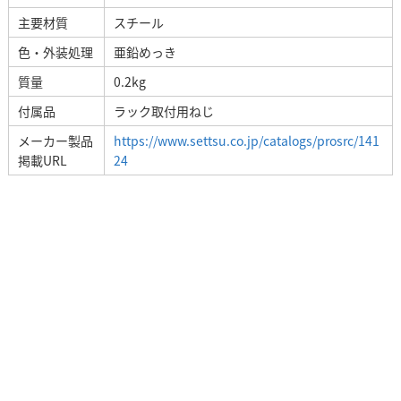
主要材質
スチール
色・外装処理
亜鉛めっき
質量
0.2kg
付属品
ラック取付用ねじ
メーカー製品
https://www.settsu.co.jp/catalogs/prosrc/141
掲載URL
24