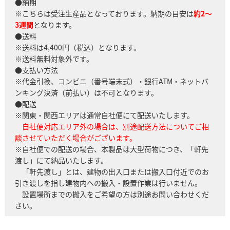
●納期
※こちらは受注生産品となっております。納期の目安は
約2～
3週間
となります。
●送料
※送料は4,400円（税込）となります。
※送料無料対象外です。
●支払い方法
※代金引換、コンビニ（番号端末式）・銀行ATM・ネットバ
ンキング決済（前払い）は不可となります。
●配送
※関東・関西エリアは通常自社便にて配送いたします。
自社便対応エリア外の場合は、別途配送方法についてご相
談させていただく場合がございます。
※自社便での配送の場合、本製品は大型荷物につき、「軒先
渡し」にて納品いたします。
「軒先渡し」とは、建物の出入口または搬入口付近でのお
引き渡しを指し建物内への搬入・設置作業は行いません。
設置場所までの搬入をご希望の方は別途お問い合わせくだ
さい。