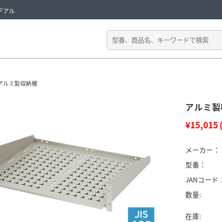
デアル
アルミ製収納棚
アルミ製収
¥15,015
メーカー：
型番：
JANコード
数量:
在庫: