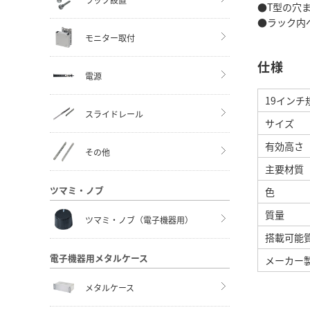
●T型の穴
●ラック内
モニター取付
仕様
電源
19インチ
スライドレール
サイズ
有効高さ
その他
主要材質
ツマミ・ノブ
色
質量
ツマミ・ノブ（電子機器用）
搭載可能
電子機器用メタルケース
メーカー製
メタルケース