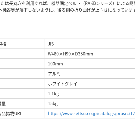
または長丸穴を利用すれば、機器固定ベルト（RAKBシリーズ）による簡
へ機器等が落下しないように、後ろ側の折り曲げが上向きになっていま
規格
JIS
W480×H99×D350mm
100mm
アルミ
ホワイトグレイ
1.1kg
質量
15kg
品掲載URL
https://www.settsu.co.jp/catalogs/prosrc/1