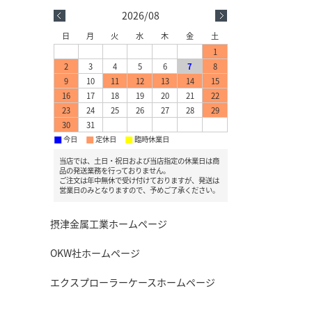
2026/08
日
月
火
水
木
金
土
1
2
3
4
5
6
7
8
9
10
11
12
13
14
15
16
17
18
19
20
21
22
23
24
25
26
27
28
29
30
31
今日
定休日
臨時休業日
■
■
■
当店では、土日・祝日および当店指定の休業日は商
品の発送業務を行っておりません。
ご注文は年中無休で受け付けておりますが、発送は
営業日のみとなりますので、予めご了承ください。
摂津金属工業ホームページ
OKW社ホームページ
エクスプローラーケースホームページ