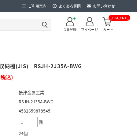
ご利用案内
よくある質問
お問い合わせ
__ITM_CNT__
会員登録
マイページ
カート
納棚(JIS) RSJH-2J35A-BWG
(税込)
摂津金属工業
RSJH-2J35A-BWG
：
4582659878545
個
24個