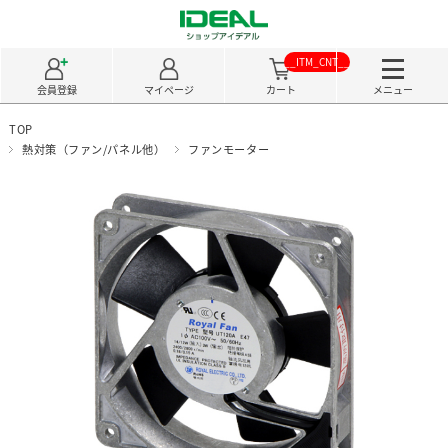
__ITM_CNT__
会員登録
マイページ
カート
メニュー
TOP
熱対策（ファン/パネル他）
ファンモーター