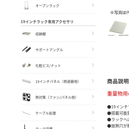
オープンラック
19インチラック専用アクセサリ
収納棚
サポートアングル
化粧ビス/ナット
商品説明
19インチパネル（熱遮蔽他）
重量物用
熱対策（ファン/パネル他）
●19イン
●搭載可能
ケーブル処理
●ラックへ
●放熱穴が開
ラック設置