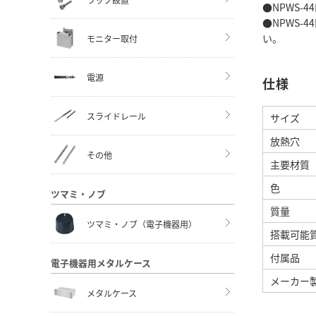
●NPWS-
●NPWS
い。
モニター取付
電源
仕様
スライドレール
サイズ
放熱穴
その他
主要材質
色
ツマミ・ノブ
質量
ツマミ・ノブ（電子機器用）
搭載可能
付属品
電子機器用メタルケース
メーカー製
メタルケース