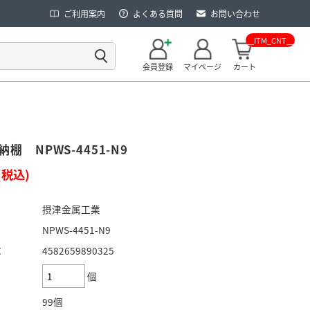
ご利用案内
よくある質問
お問い合わせ
__ITM_CNT__
会員登録
マイページ
カート
棚 NPWS-4451-N9
(税込)
摂津金属工業
NPWS-4451-N9
：
4582659890325
個
99個