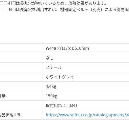
44□□-H□は長丸穴が空いているため、放熱効果があります。
-44□□-H□は長角穴を利用すれば、機器固定ベルト（別売）による簡
W448×H12×D510mm
なし
スチール
ホワイトグレイ
4.4kg
質量
150kg
取付用ねじ（M4）
品掲載URL
https://www.settsu.co.jp/catalogs/prosrc/5