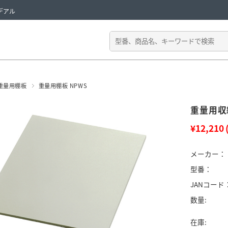
デアル
重量用棚板
重量用棚板 NPWS
重量用収納
¥12,210
メーカー：
型番：
JANコード
数量:
在庫: