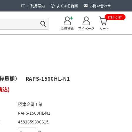
ご利用案内
よくある質問
お問い合わせ
__ITM_CNT__
会員登録
マイページ
カート
量棚） RAPS-1560HL-N1
税込)
摂津金属工業
RAPS-1560HL-N1
：
4582659890615