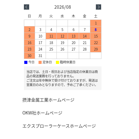
2026/08
日
月
火
水
木
金
土
1
2
3
4
5
6
7
8
9
10
11
12
13
14
15
16
17
18
19
20
21
22
23
24
25
26
27
28
29
30
31
今日
定休日
臨時休業日
■
■
■
当店では、土日・祝日および当店指定の休業日は商
品の発送業務を行っておりません。
ご注文は年中無休で受け付けておりますが、発送は
営業日のみとなりますので、予めご了承ください。
摂津金属工業ホームページ
OKW社ホームページ
エクスプローラーケースホームページ