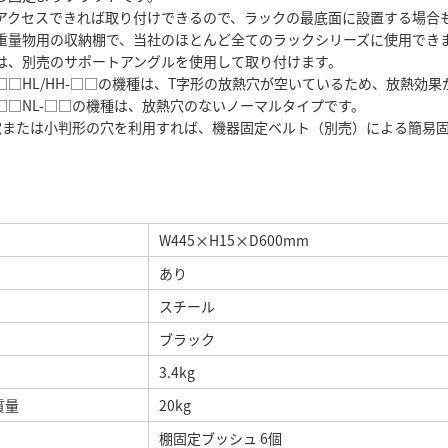
アクセスできれば取り付けできるので、ラックの最底面に設置する場合
重量物用の収納棚で、当社のほとんど全てのラックシリーズに使用でき
は、別売のサポートアングルを使用して取り付けます。
15□□HL/HH-□□の機種は、T字形の放熱穴が空いているため、放熱効
15□□NL-□□の機種は、放熱穴のないノーマルタイプです。
穴または小判形の穴を利用すれば、機器固定ベルト（別売）による簡易
W445×H15×D600mm
あり
スチール
ブラック
3.4kg
質量
20kg
棚固定ブッシュ 6個