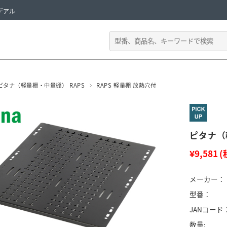
デアル
ピタナ（軽量棚・中量棚） RAPS
RAPS 軽量棚 放熱穴付
ピタナ（軽
¥9,581
(
メーカー：
型番：
JANコード
数量: