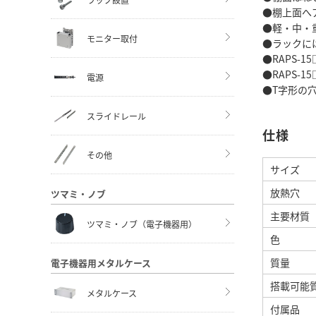
●棚上面へ
●軽・中・
モニター取付
●ラックに
●RAPS-
●RAPS-
電源
●T字形の
スライドレール
仕様
その他
サイズ
放熱穴
ツマミ・ノブ
主要材質
ツマミ・ノブ（電子機器用）
色
質量
電子機器用メタルケース
搭載可能
メタルケース
付属品