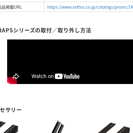
品掲載URL
https://www.settsu.co.jp/catalogs/prosrc/1
na RAPSシリーズの取付／取り外し方法
セサリー