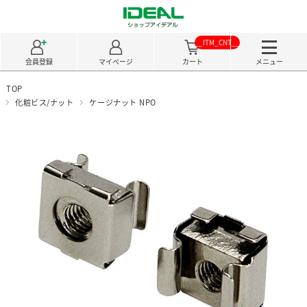
__ITM_CNT__
会員登録
マイページ
カート
メニュー
TOP
化粧ビス/ナット
ケージナット NPO