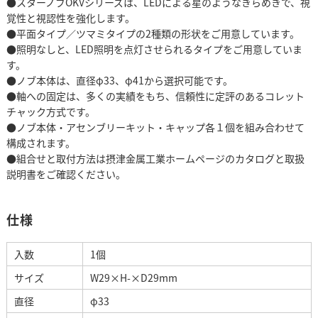
●スターノブOKVシリーズは、LEDによる星のようなきらめきで、視
覚性と視認性を強化します。
●平面タイプ／ツマミタイプの2種類の形状をご用意しています。
●照明なしと、LED照明を点灯させられるタイプをご用意していま
す。
●ノブ本体は、直径φ33、φ41から選択可能です。
●軸への固定は、多くの実績をもち、信頼性に定評のあるコレット
チャック方式です。
●ノブ本体・アセンブリーキット・キャップ各１個を組み合わせて
構成されます。
●組合せと取付方法は摂津金属工業ホームページのカタログと取扱
説明書をご確認ください。
仕様
入数
1個
サイズ
W29×H-×D29mm
直径
φ33