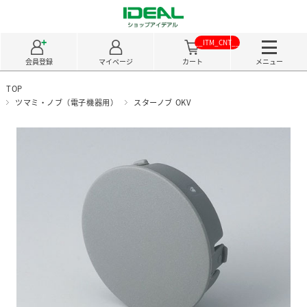
__ITM_CNT__
会員登録
マイページ
カート
メニュー
TOP
ツマミ・ノブ（電子機器用）
スターノブ OKV